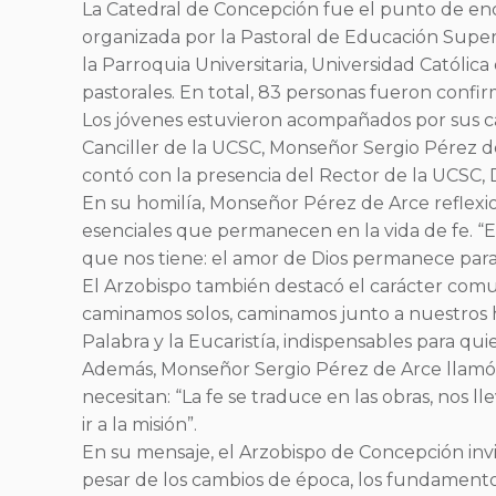
La Catedral de Concepción fue el punto de enc
organizada por la Pastoral de Educación Superi
la Parroquia Universitaria, Universidad Católi
pastorales. En total, 83 personas fueron confi
Los jóvenes estuvieron acompañados por sus cat
Canciller de la UCSC, Monseñor Sergio Pérez de
contó con la presencia del Rector de la UCSC, D
En su homilía, Monseñor Pérez de Arce reflexio
esenciales que permanecen en la vida de fe. “E
que nos tiene: el amor de Dios permanece para 
El Arzobispo también destacó el carácter comun
caminamos solos, caminamos junto a nuestros h
Palabra y la Eucaristía, indispensables para qui
Además, Monseñor Sergio Pérez de Arce llamó a l
necesitan: “La fe se traduce en las obras, nos 
ir a la misión”.
En su mensaje, el Arzobispo de Concepción invi
pesar de los cambios de época, los fundamento