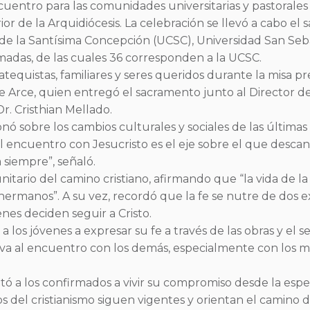
uentro para las comunidades universitarias y pastorales
or de la Arquidiócesis. La celebración se llevó a cabo e
ca de la Santísima Concepción (UCSC), Universidad San S
rmadas, de las cuales 36 corresponden a la UCSC.
equistas, familiares y seres queridos durante la misa p
 Arce, quien entregó el sacramento junto al Director de 
r. Cristhian Mellado.
nó sobre los cambios culturales y sociales de las última
l encuentro con Jesucristo es el eje sobre el que desca
siempre”, señaló.
itario del camino cristiano, afirmando que “la vida de l
ermanos”. A su vez, recordó que la fe se nutre de dos 
enes deciden seguir a Cristo.
os jóvenes a expresar su fe a través de las obras y el s
lleva al encuentro con los demás, especialmente con los m
tó a los confirmados a vivir su compromiso desde la espe
s del cristianismo siguen vigentes y orientan el camino