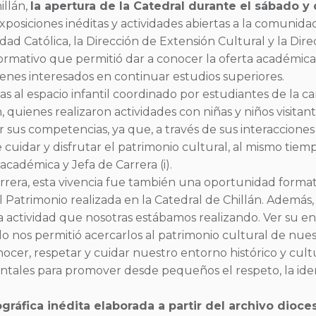
illán,
la apertura de la Catedral durante el sábado 
xposiciones inéditas y actividades abiertas a la comunidad
dad Católica, la Dirección de Extensión Cultural y la Dir
formativo que permitió dar a conocer la oferta académica
venes interesados en continuar estudios superiores.
ias al espacio infantil coordinado por estudiantes de la 
quienes realizaron actividades con niñas y niños visitante
 sus competencias, ya que, a través de sus interacciones 
cuidar y disfrutar el patrimonio cultural, al mismo tie
cadémica y Jefa de Carrera (i).
arrera, esta vivencia fue también una oportunidad forma
el Patrimonio realizada en la Catedral de Chillán. Además
la actividad que nosotras estábamos realizando. Ver su e
solo nos permitió acercarlos al patrimonio cultural de nu
conocer, respetar y cuidar nuestro entorno histórico y cu
tales para promover desde pequeños el respeto, la iden
gráfica inédita elaborada a partir del archivo dioc