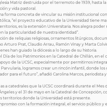
Iglesia Matriz destruida por el terremoto de 1939, hasta la
ión y vida pastoral.
na forma concreta de vincular su misión institucional con
ólica, “el proyecto educativo de la Universidad tiene m
erritorios, es la extensión Universitaria. Nos alegra poder
 en la particularidad de nuestra identidad”.
ición de reliquias religiosas, ornamentos litúrgicos, docu
o Arturo Prat, Claudio Arrau, Ramón Vinay y Marta Colvin,
enes han guiado la diócesis a lo largo de su historia.
 Día de los Patrimonios en la Catedral de Chillán, en el 
oyo de la UCSC, especialmente por permitirnos integrar a
Parvularia, logramos crear un rincón infantil, donde los 
ador para el futuro”, añadió Carolina Marcos, periodist
adas a catedrales que la UCSC coordinará durante el Mes d
 Ángeles y el 31 de mayo en la Catedral de Concepción, c
los territorios donde la Universidad está presente.
promiso con la formación integral, el servicio público y 