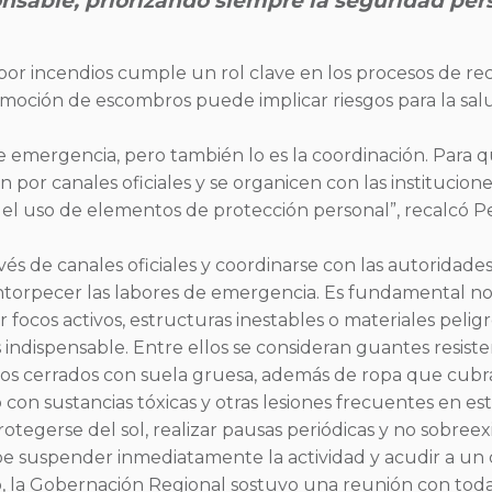
sable, priorizando siempre la seguridad perso
por incendios cumple un rol clave en los procesos de rec
ción de escombros puede implicar riesgos para la salud y
 emergencia, pero también lo es la coordinación. Para q
 por canales oficiales y se organicen con las institucion
l uso de elementos de protección personal”, recalcó Pe
vés de canales oficiales y coordinarse con las autoridades
torpecer las labores de emergencia. Es fundamental no 
focos activos, estructuras inestables o materiales peligr
ndispensable. Entre ellos se consideran guantes resistent
tos cerrados con suela gruesa, además de ropa que cubr
 con sustancias tóxicas y otras lesiones frecuentes en est
tegerse del sol, realizar pausas periódicas y no sobreex
debe suspender inmediatamente la actividad y acudir a un
 la Gobernación Regional sostuvo una reunión con todas 